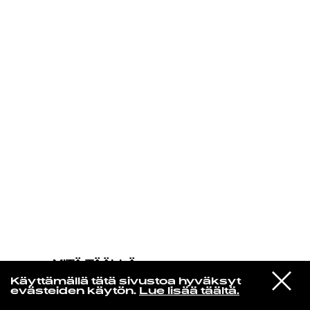
KIRJAUDU SISÄÄN
MITÄ TÄÄLLÄ
TAPAHTUU
VIESTI
Yvonne Baker
Käyttämällä tätä sivustoa hyväksyt
STUDIOON
You Didn't Say A Word
evästeiden käytön.
Lue lisää täältä.