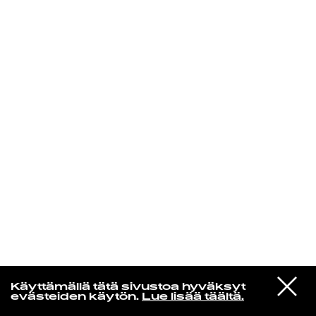
KIRJAUDU SISÄÄN
Espresso martini
VIESTI
Avalon Emerson
Käyttämällä tätä sivustoa hyväksyt
STUDIOON
Sandrail Silhouette
evästeiden käytön.
Lue lisää täältä.