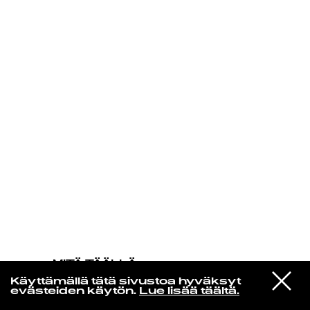
KIRJAUDU SISÄÄN
MITÄ TÄÄLLÄ
TAPAHTUU
VIESTI
Panda Bear & Sonic Boom
Käyttämällä tätä sivustoa hyväksyt
STUDIOON
Be the bridge
evästeiden käytön.
Lue lisää täältä.