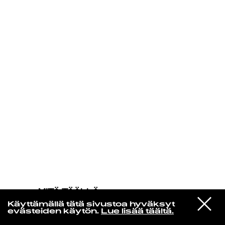
KIRJAUDU SISÄÄN
MITÄ TÄÄLLÄ
TAPAHTUU
VIESTI
The War On Drugs
Käyttämällä tätä sivustoa hyväksyt
STUDIOON
Strangest Thing
evästeiden käytön.
Lue lisää täältä.