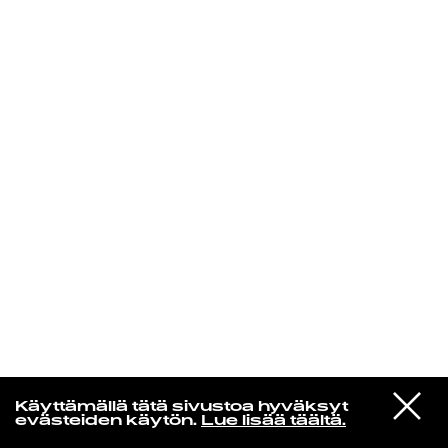
KIRJAUDU SISÄÄN
In un altro mondo
VIESTI
Everything But the Girl
Käyttämällä tätä sivustoa hyväksyt
STUDIOON
We Walk The Same Line
evästeiden käytön.
Lue lisää täältä.