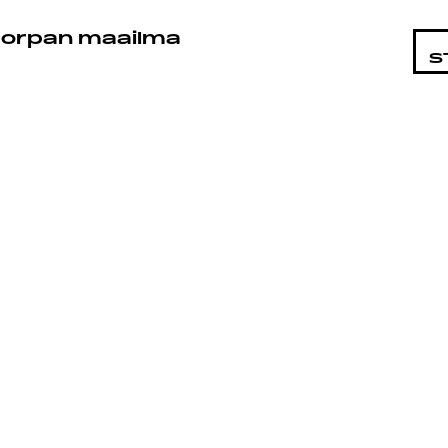
STA
orpan maailma
S