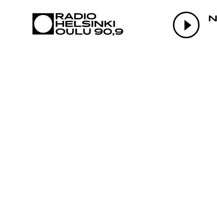
AJANKOHTAI
N
OHJELMAT
TEKIJÄT
ON-DEMAND
PODCAST
MAINOSTA