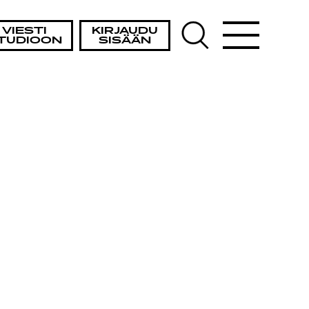
VIESTI
KIRJAUDU
TUDIOON
SISÄÄN