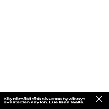
KIRJAUDU SISÄÄN
Edu Kehäkettunen
VIESTI
Mariya Takeuchi
Käyttämällä tätä sivustoa hyväksyt
STUDIOON
シェットランドに頬をうずめて
evästeiden käytön.
Lue lisää täältä.