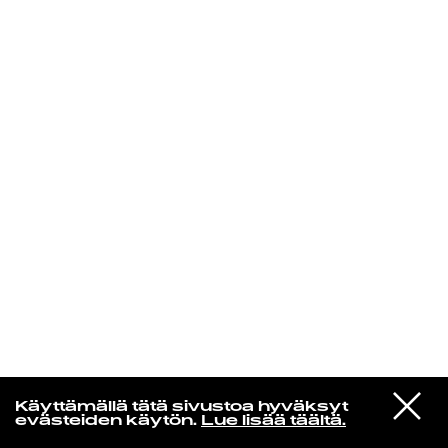
KIRJAUDU SISÄÄN
Yö­mu­siik­kia
VIESTI
Daft Punk
Käyttämällä tätä sivustoa hyväksyt
STUDIOON
Motherboard
evästeiden käytön.
Lue lisää täältä.