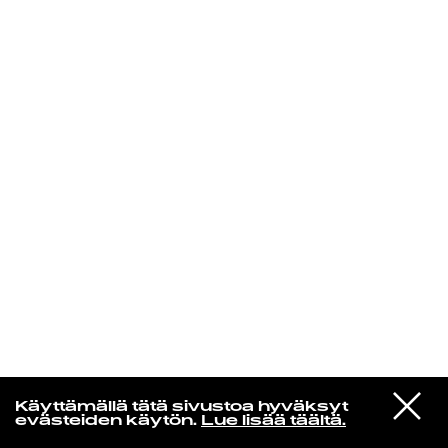
KIRJAUDU SISÄÄN
Laura Friman
VIESTI
Eartheater
Käyttämällä tätä sivustoa hyväksyt
STUDIOON
Favorite
evästeiden käytön.
Lue lisää täältä.