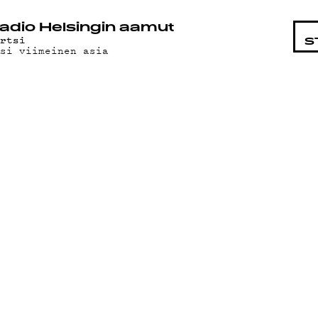
STA
adio Helsingin aamut
yrtsi
S
usi viimeinen asia