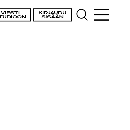
VIESTI
KIRJAUDU
TUDIOON
SISÄÄN