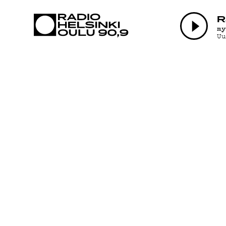
AJANKOHTAI
R
m
U
OHJELMAT
TEKIJÄT
ON-DEMAND
PODCAST
MAINOSTA