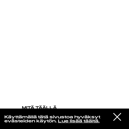
KIRJAUDU SISÄÄN
MITÄ TÄÄLLÄ
TAPAHTUU
VIESTI
Sade
Käyttämällä tätä sivustoa hyväksyt
STUDIOON
It's Only Love That Gets You
evästeiden käytön.
Lue lisää täältä.
Through