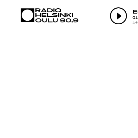
AJANKOHTAI
E
G
L
OHJELMAT
TEKIJÄT
ON-DEMAND
PODCAST
MAINOSTA