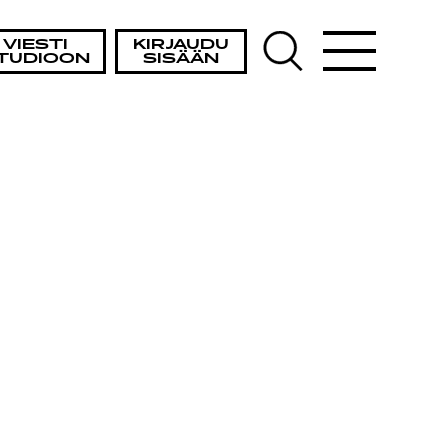
VIESTI
KIRJAUDU
TUDIOON
SISÄÄN