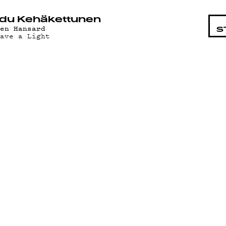
STA
du Kehäkettunen
len Hansard
S
eave a Light