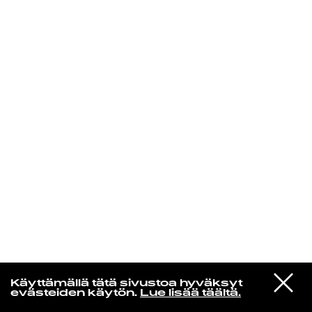
KIRJAUDU SISÄÄN
Jazz kiinnostaa
VIESTI
Florence Adooni
Käyttämällä tätä sivustoa hyväksyt
STUDIOON
Mam Pe'ela Su'ure
evästeiden käytön.
Lue lisää täältä.