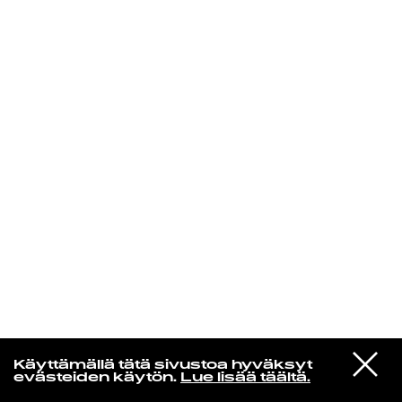
KIRJAUDU SISÄÄN
VIESTI
Jotain lainattua
Käyttämällä tätä sivustoa hyväksyt
STUDIOON
evästeiden käytön.
Lue lisää täältä.