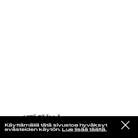
KIRJAUDU SISÄÄN
MITÄ TÄÄLLÄ
TAPAHTUU
VIESTI
Lil Yachty
Käyttämällä tätä sivustoa hyväksyt
STUDIOON
WE SAW THE SUN!
evästeiden käytön.
Lue lisää täältä.