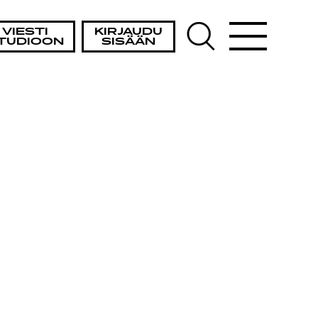
VIESTI
KIRJAUDU
TUDIOON
SISÄÄN