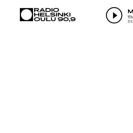
AJANKOHTAI
M
T
S
OHJELMAT
TEKIJÄT
ON-DEMAND
PODCAST
MAINOSTA