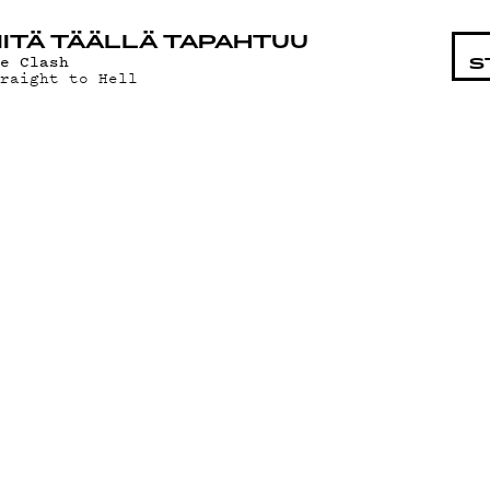
STA
ITÄ TÄÄLLÄ TAPAHTUU
he Clash
S
traight to Hell