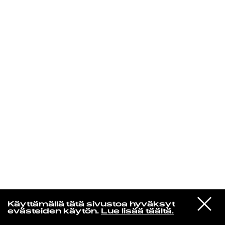
KIRJAUDU SISÄÄN
Yö­mu­siik­kia
VIESTI
Litku Klemetti & Tuntematon Numero
Käyttämällä tätä sivustoa hyväksyt
STUDIOON
Progetyttö
evästeiden käytön.
Lue lisää täältä.