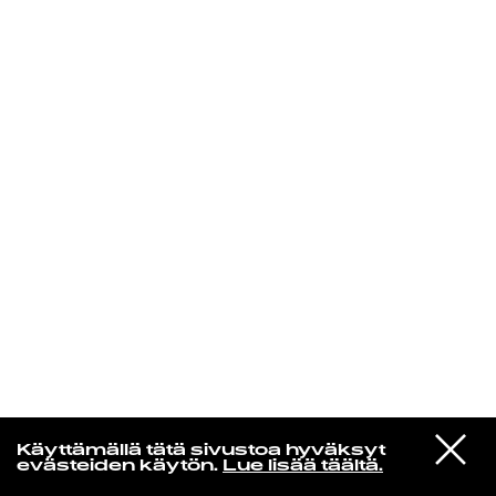
KIRJAUDU SISÄÄN
Edu Kehäkettunen
VIESTI
Glen Hansard
Käyttämällä tätä sivustoa hyväksyt
STUDIOON
Leave a Light
evästeiden käytön.
Lue lisää täältä.