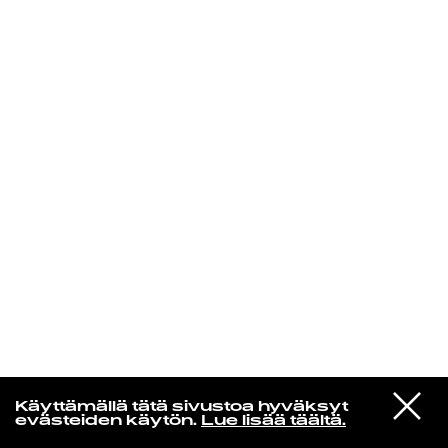
KIRJAUDU SISÄÄN
Edu Kehäkettunen
VIESTI
Glen Hansard
Käyttämällä tätä sivustoa hyväksyt
STUDIOON
Leave a Light
evästeiden käytön.
Lue lisää täältä.