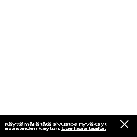
KIRJAUDU SISÄÄN
Yö­mu­siik­kia
VIESTI
Arlo Parks
Käyttämällä tätä sivustoa hyväksyt
STUDIOON
Blades (Radio Edit)
evästeiden käytön.
Lue lisää täältä.