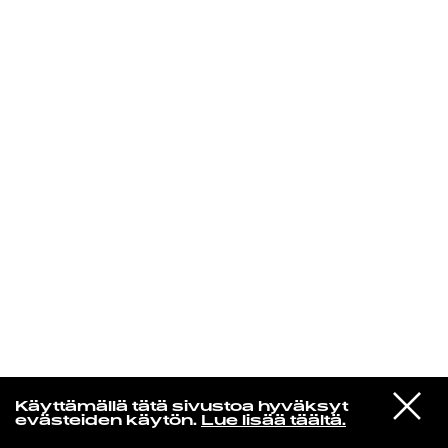
KIRJAUDU SISÄÄN
Jazz kiinnostaa
VIESTI
Florence Adooni
Käyttämällä tätä sivustoa hyväksyt
STUDIOON
Mam Pe'ela Su'ure
evästeiden käytön.
Lue lisää täältä.