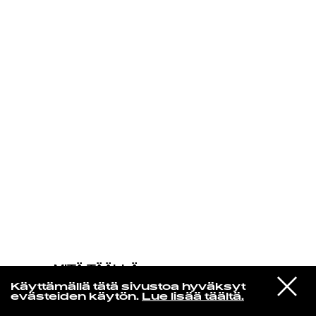
KIRJAUDU SISÄÄN
MITÄ TÄÄLLÄ
TAPAHTUU
VIESTI
John Coltrane
Käyttämällä tätä sivustoa hyväksyt
STUDIOON
Spiral
evästeiden käytön.
Lue lisää täältä.