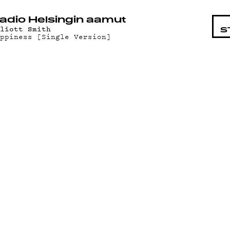
STA
adio Helsingin aamut
lliott Smith
S
appiness [Single Version]