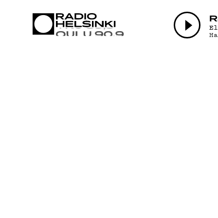
AJANKOHTAI
R
E
H
OHJELMAT
TEKIJÄT
ON-DEMAND
PODCAST
MAINOSTA