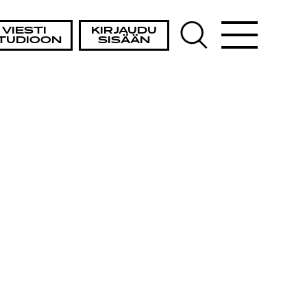
VIESTI
KIRJAUDU
TUDIOON
SISÄÄN