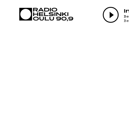
AJANKOHTAI
I
B
B
OHJELMAT
TEKIJÄT
ON-DEMAND
PODCAST
MAINOSTA