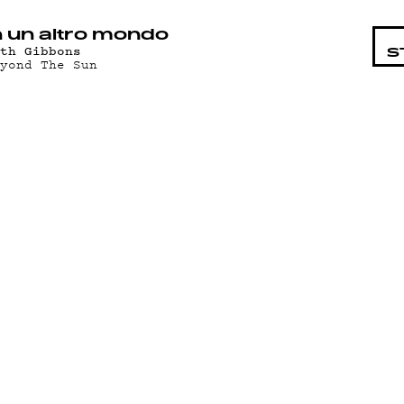
STA
n un altro mondo
eth Gibbons
S
eyond The Sun