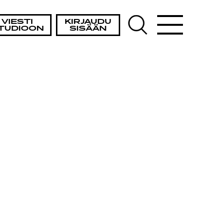
VIESTI
KIRJAUDU
TUDIOON
SISÄÄN