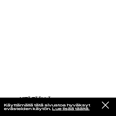
KIRJAUDU SISÄÄN
MITÄ TÄÄLLÄ
TAPAHTUU
VIESTI
Echo & the Bunnymen
Käyttämällä tätä sivustoa hyväksyt
STUDIOON
Do It Clean
evästeiden käytön.
Lue lisää täältä.