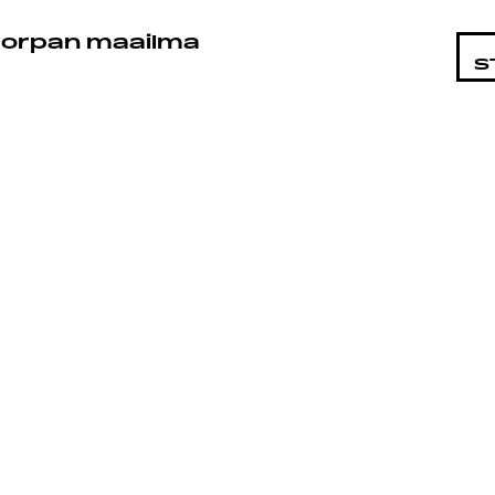
STA
orpan maailma
S