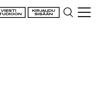
VIESTI
KIRJAUDU
TUDIOON
SISÄÄN