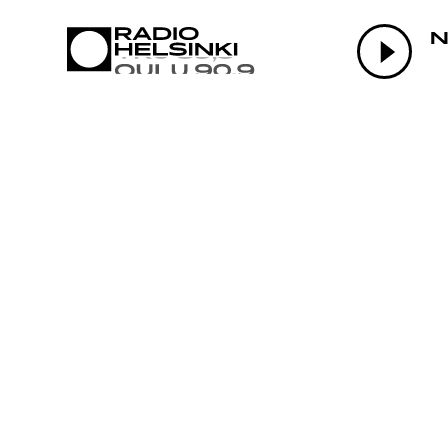
AJANKOHTAI
N
OHJELMAT
TEKIJÄT
ON-DEMAND
PODCAST
MAINOSTA