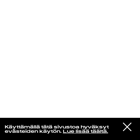
KIRJAUDU SISÄÄN
Yö­mu­siik­kia
VIESTI
Nilüfer Yanya
Käyttämällä tätä sivustoa hyväksyt
STUDIOON
Mutations
evästeiden käytön.
Lue lisää täältä.