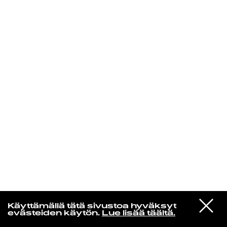
KIRJAUDU SISÄÄN
Aikakone
VIESTI
Mariya Takeuchi
Käyttämällä tätä sivustoa hyväksyt
STUDIOON
シェットランドに頬をうずめて
evästeiden käytön.
Lue lisää täältä.