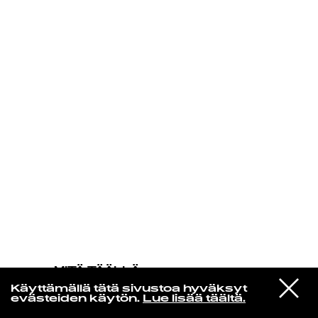
KIRJAUDU SISÄÄN
MITÄ TÄÄLLÄ
TAPAHTUU
VIESTI
The Isley Brothers
Käyttämällä tätä sivustoa hyväksyt
STUDIOON
Why When Love Is Gone
evästeiden käytön.
Lue lisää täältä.