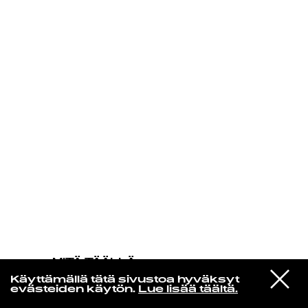
KIRJAUDU SISÄÄN
MITÄ TÄÄLLÄ
TAPAHTUU
VIESTI
Yvonne Baker
Käyttämällä tätä sivustoa hyväksyt
STUDIOON
You Didn't Say A Word
evästeiden käytön.
Lue lisää täältä.