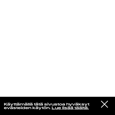
KIRJAUDU SISÄÄN
Jazz kiinnostaa
VIESTI
Florence Adooni
Käyttämällä tätä sivustoa hyväksyt
STUDIOON
Mam Pe'ela Su'ure
evästeiden käytön.
Lue lisää täältä.