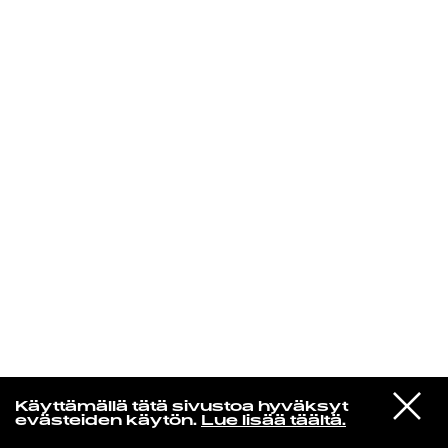
KIRJAUDU SISÄÄN
VIESTI
Norpan maailma
Käyttämällä tätä sivustoa hyväksyt
STUDIOON
evästeiden käytön.
Lue lisää täältä.