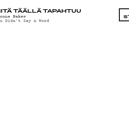
STA
ITÄ TÄÄLLÄ TAPAHTUU
vonne Baker
S
ou Didn't Say A Word