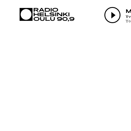
AJANKOHTAI
M
Y
Y
OHJELMAT
TEKIJÄT
ON-DEMAND
PODCAST
MAINOSTA