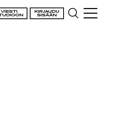
VIESTI
KIRJAUDU
TUDIOON
SISÄÄN