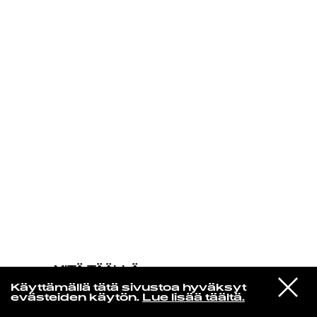
KIRJAUDU SISÄÄN
MITÄ TÄÄLLÄ
TAPAHTUU
VIESTI
The Jayhawks
Käyttämällä tätä sivustoa hyväksyt
STUDIOON
Waiting For The Sun
evästeiden käytön.
Lue lisää täältä.