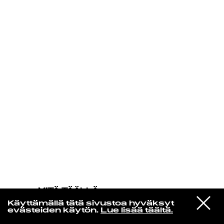
KIRJAUDU SISÄÄN
MITÄ TÄÄLLÄ
TAPAHTUU
VIESTI
The Smiths
Käyttämällä tätä sivustoa hyväksyt
STUDIOON
Vicar In A Tutu
evästeiden käytön.
Lue lisää täältä.