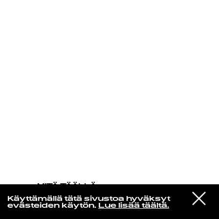
KIRJAUDU SISÄÄN
MITÄ TÄÄLLÄ
TAPAHTUU
VIESTI
John Coltrane
Käyttämällä tätä sivustoa hyväksyt
STUDIOON
Spiral
evästeiden käytön.
Lue lisää täältä.