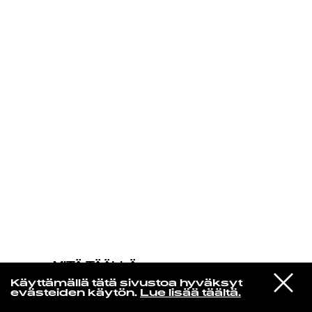
KIRJAUDU SISÄÄN
MITÄ TÄÄLLÄ
TAPAHTUU
VIESTI
John Carroll Kirby
Käyttämällä tätä sivustoa hyväksyt
STUDIOON
So So So (Dub)
evästeiden käytön.
Lue lisää täältä.