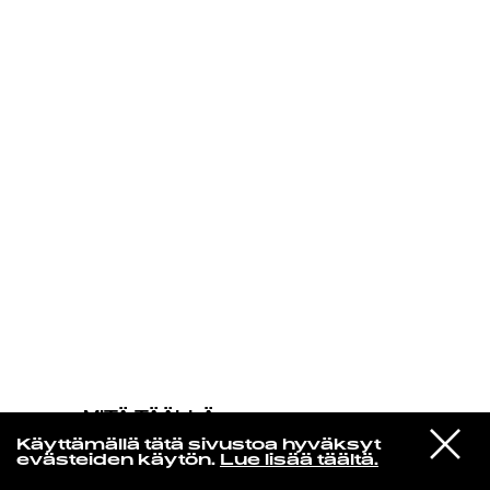
KIRJAUDU SISÄÄN
MITÄ TÄÄLLÄ
TAPAHTUU
VIESTI
Madison Mcferrin
Käyttämällä tätä sivustoa hyväksyt
STUDIOON
God Herself
evästeiden käytön.
Lue lisää täältä.