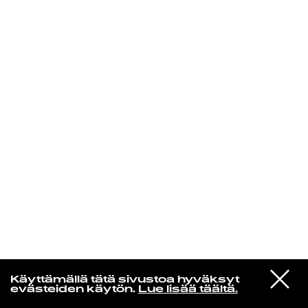
KIRJAUDU SISÄÄN
Espresso martini
VIESTI
Jamie xx
Käyttämällä tätä sivustoa hyväksyt
STUDIOON
Treat Each Other Right
evästeiden käytön.
Lue lisää täältä.