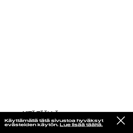
KIRJAUDU SISÄÄN
MITÄ TÄÄLLÄ
TAPAHTUU
VIESTI
The Replacements
Käyttämällä tätä sivustoa hyväksyt
STUDIOON
Swingin Party
evästeiden käytön.
Lue lisää täältä.