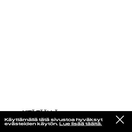
KIRJAUDU SISÄÄN
MITÄ TÄÄLLÄ
TAPAHTUU
VIESTI
War On Drugs, The
Käyttämällä tätä sivustoa hyväksyt
STUDIOON
I Don't Live Here Anymore
evästeiden käytön.
Lue lisää täältä.