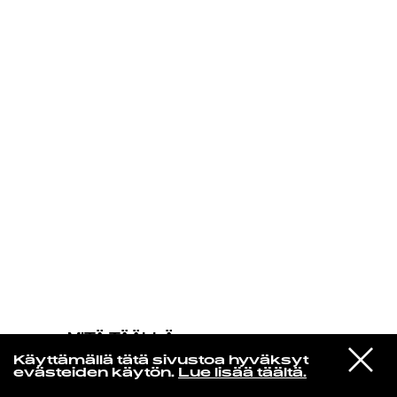
KIRJAUDU SISÄÄN
MITÄ TÄÄLLÄ
TAPAHTUU
VIESTI
New Order
Käyttämällä tätä sivustoa hyväksyt
STUDIOON
Run
evästeiden käytön.
Lue lisää täältä.