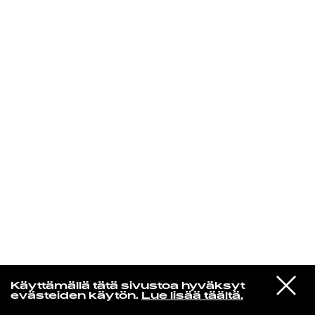
KIRJAUDU SISÄÄN
VIESTI
Norpan maailma
Käyttämällä tätä sivustoa hyväksyt
STUDIOON
evästeiden käytön.
Lue lisää täältä.