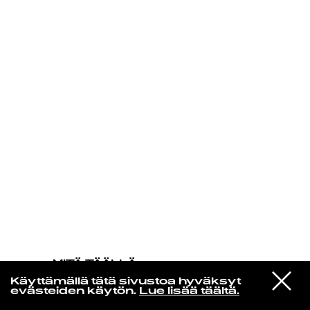
KIRJAUDU SISÄÄN
MITÄ TÄÄLLÄ
TAPAHTUU
VIESTI
Jorja Smith
Käyttämällä tätä sivustoa hyväksyt
STUDIOON
Lost & Found
evästeiden käytön.
Lue lisää täältä.