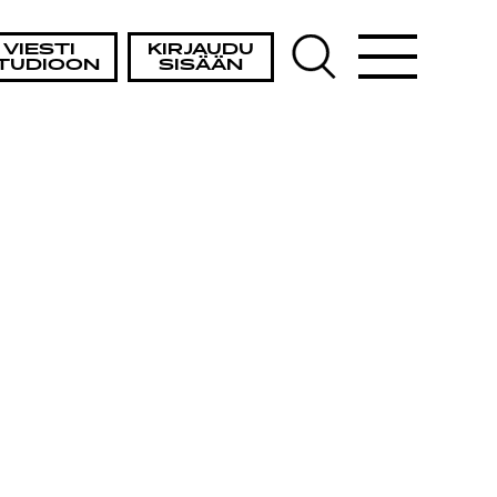
VIESTI
KIRJAUDU
TUDIOON
SISÄÄN