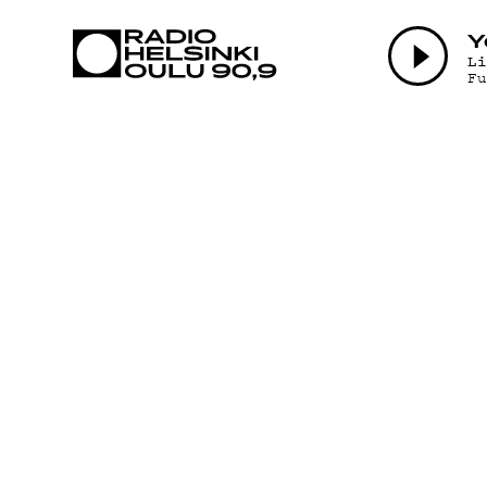
AJANKOHTAI
Y
L
F
OHJELMAT
TEKIJÄT
ON-DEMAND
PODCAST
MAINOSTA