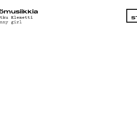
STA
ö­mu­siik­kia
itku Klemetti
S
unny girl