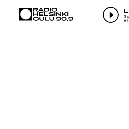
AJANKOHTAI
L
S
H
OHJELMAT
TEKIJÄT
ON-DEMAND
PODCAST
MAINOSTA