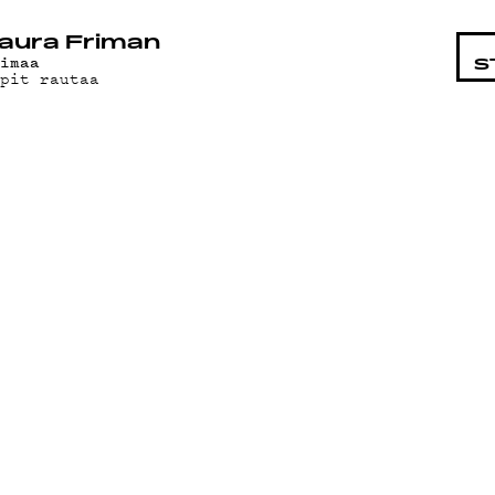
STA
aura Friman
aimaa
S
ipit rautaa