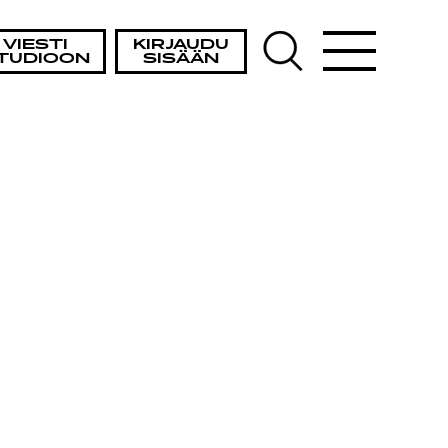
VIESTI
KIRJAUDU
TUDIOON
SISÄÄN