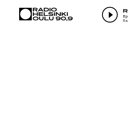
AJANKOHTAI
R
E
R
OHJELMAT
TEKIJÄT
ON-DEMAND
PODCAST
MAINOSTA