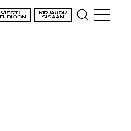
VIESTI
KIRJAUDU
TUDIOON
SISÄÄN