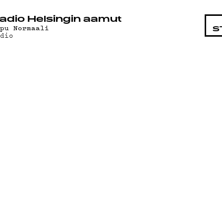
STA
adio Helsingin aamut
ppu Normaali
S
adio