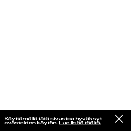
KIRJAUDU SISÄÄN
Yö­mu­siik­kia
VIESTI
Teksti-TV 666
Käyttämällä tätä sivustoa hyväksyt
STUDIOON
Lisää Spiidii
evästeiden käytön.
Lue lisää täältä.