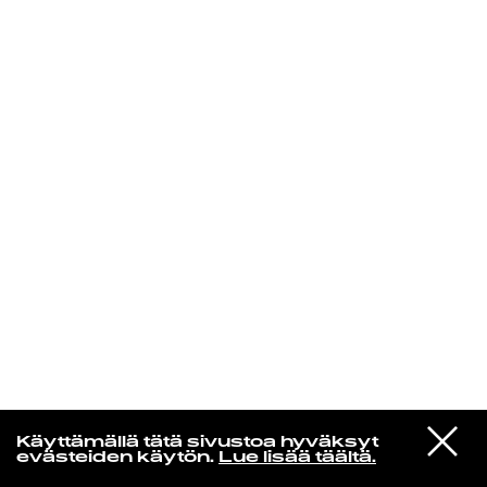
KIRJAUDU SISÄÄN
VIESTI
Rakkaudesta
Käyttämällä tätä sivustoa hyväksyt
STUDIOON
evästeiden käytön.
Lue lisää täältä.