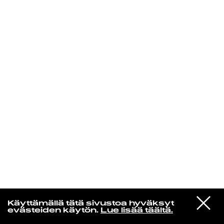
KIRJAUDU SISÄÄN
In un altro mondo
VIESTI
Neil Young
Käyttämällä tätä sivustoa hyväksyt
STUDIOON
Ambulance Blues
evästeiden käytön.
Lue lisää täältä.